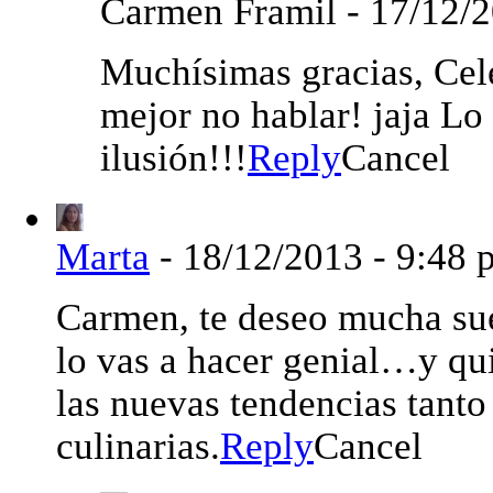
Carmen Framil
-
17/12/2
Muchísimas gracias, Cel
mejor no hablar! jaja L
ilusión!!!
Reply
Cancel
Marta
-
18/12/2013 - 9:48 
Carmen, te deseo mucha sue
lo vas a hacer genial…y qui
las nuevas tendencias tant
culinarias.
Reply
Cancel