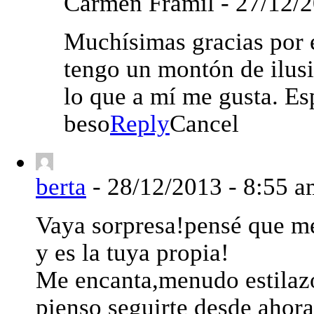
Carmen Framil
-
27/12/2
Muchísimas gracias por 
tengo un montón de ilusi
lo que a mí me gusta. Es
beso
Reply
Cancel
berta
-
28/12/2013 - 8:55 a
Vaya sorpresa!pensé que m
y es la tuya propia!
Me encanta,menudo estilaz
pienso seguirte desde ahora