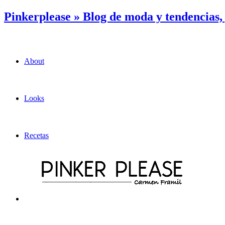
Pinkerplease » Blog de moda y tendencias
About
Looks
Recetas