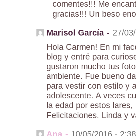
comentes!!! Me encant
gracias!!! Un beso en
Marisol García
-
27/03
Hola Carmen! En mi fac
blog y entré para curios
gustaron mucho tus fotos
ambiente. Fue bueno dar
para vestir con estilo y
adolescente. A veces c
la edad por estos lares, 
Felicitaciones. Linda y va
Ana
-
10/05/2016 - 2:3