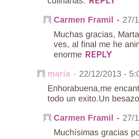
REPLY
culinarias.
Carmen Framil
-
27/1
Muchas gracias, Marta
ves, al final me he ani
REPLY
enorme
maría
-
22/12/2013 - 5
Enhorabuena,me encanta 
todo un exito.Un besazo
Carmen Framil
-
27/1
Muchísimas gracias por