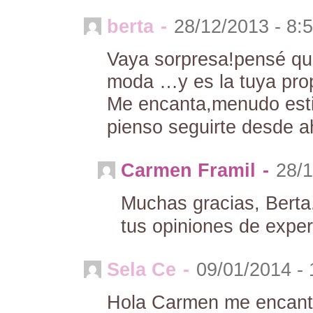
berta
-
28/12/2013 - 8:
Vaya sorpresa!pensé que
moda …y es la tuya prop
Me encanta,menudo esti
pienso seguirte desde a
Carmen Framil
-
28/1
Muchas gracias, Bert
tus opiniones de expe
Sela Ce
-
09/01/2014 -
Hola Carmen me encanta 