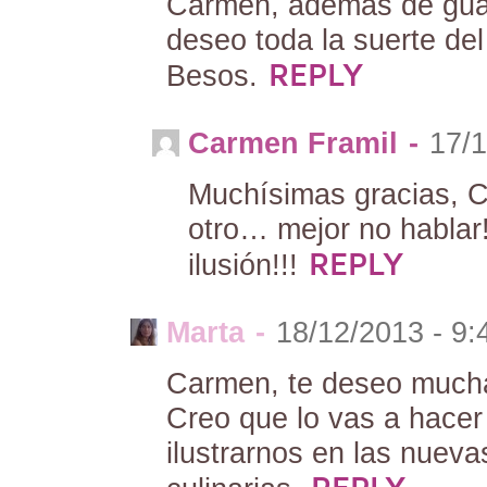
Carmen, además de guap
deseo toda la suerte de
REPLY
Besos.
Carmen Framil
-
17/1
Muchísimas gracias, C
otro… mejor no hablar
REPLY
ilusión!!!
Marta
-
18/12/2013 - 9
Carmen, te deseo mucha
Creo que lo vas a hacer
ilustrarnos en las nuev