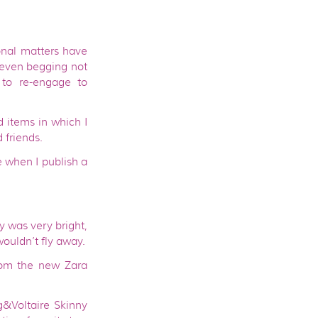
ional matters have
 even begging not
to re-engage to
 items in which I
 friends.
e when I publish a
y was very bright,
wouldn’t fly away.
from the new Zara
ig&Voltaire Skinny