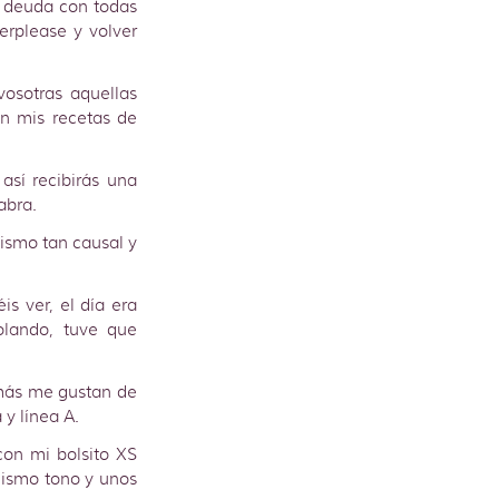
n deuda con todas
rplease y volver
osotras aquellas
én mis recetas de
así recibirás una
abra.
lismo tan causal y
s ver, el día era
olando, tuve que
más me gustan de
y línea A.
con mi bolsito XS
mismo tono y unos