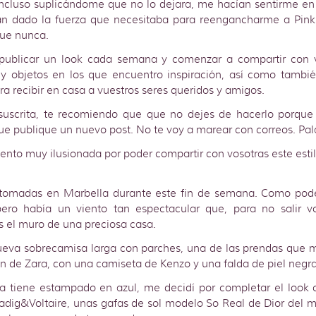
incluso suplicándome que no lo dejara, me hacían sentirme e
n dado la fuerza que necesitaba para reengancharme a Pinke
que nunca.
 publicar un look cada semana y comenzar a compartir con v
y objetos en los que encuentro inspiración, así como tambi
ra recibir en casa a vuestros seres queridos y amigos.
suscrita, te recomiendo que que no dejes de hacerlo porque 
ue publique un nuevo post. No te voy a marear con correos. Pal
ento muy ilusionada por poder compartir con vosotras este esti
 tomadas en Marbella durante este fin de semana. Como podéi
ero había un viento tan espectacular que, para no salir v
s el muro de una preciosa casa.
eva sobrecamisa larga con parches, una de las prendas que 
n de Zara, con una camiseta de Kenzo y una falda de piel negra 
 tiene estampado en azul, me decidí por completar el look 
adig&Voltaire, unas gafas de sol modelo So Real de Dior del 