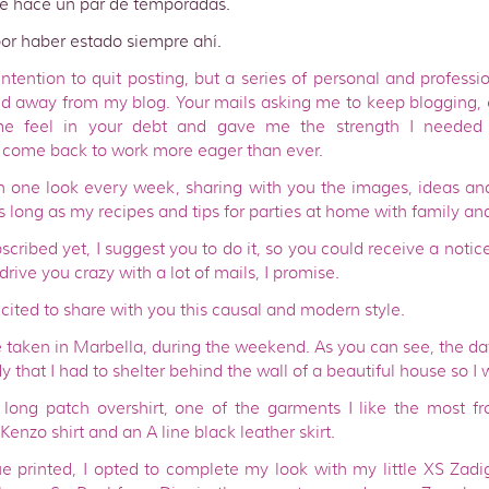
de hace un par de temporadas.
or haber estado siempre ahí.
ntention to quit posting, but a series of personal and profess
nd away from my blog. Your mails asking me to keep blogging,
me feel in your debt and gave me the strength I needed 
 come back to work more eager than ever.
sh one look every week, sharing with you the images, ideas and
as long as my recipes and tips for parties at home with family and
scribed yet, I suggest you to do it, so you could receive a notic
drive you crazy with a lot of mails, I promise.
excited to share with you this causal and modern style.
 taken in Marbella, during the weekend. As you can see, the da
y that I had to shelter behind the wall of a beautiful house so I 
long patch overshirt, one of the garments I like the most 
 Kenzo shirt and an A line black leather skirt.
lue printed, I opted to complete my look with my little XS Zad