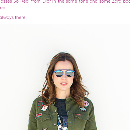
lasses So Real from Dior in the same tone and some Zara boot
ion.
always there.