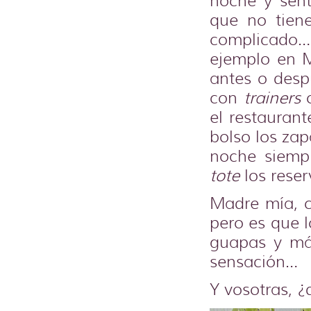
noche y sent
que no tien
complicado… 
ejemplo en M
antes o desp
con
trainers
o
el restauran
bolso los zap
noche siemp
tote
los reser
Madre mía, 
pero es que l
guapas y más
sensación…
Y vosotras, 