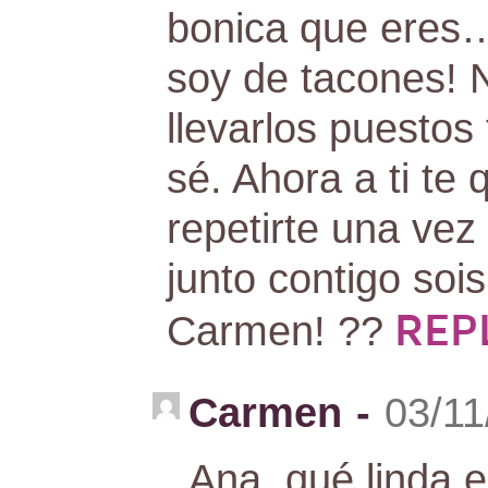
bonica que eres…
soy de tacones! N
llevarlos puesto
sé. Ahora a ti te
repetirte una vez
junto contigo soi
REP
Carmen! ??
Carmen
-
03/11
Ana, qué linda er