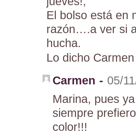
jueves!,
El bolso está en
razón….a ver si 
hucha.
Lo dicho Carmen f
Carmen
-
05/11
Marina, pues y
siempre prefier
color!!!