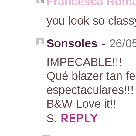
Francesca Roma
you look so classy
Sonsoles
-
26/0
IMPECABLE!!!
Qué blazer tan f
espectaculares!!!
B&W Love it!!
REPLY
S.