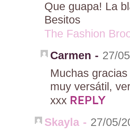
Que guapa! La bl
Besitos
The Fashion Bro
Carmen
-
27/05
Muchas gracias 
muy versátil, v
REPLY
xxx
Skayla
-
27/05/2