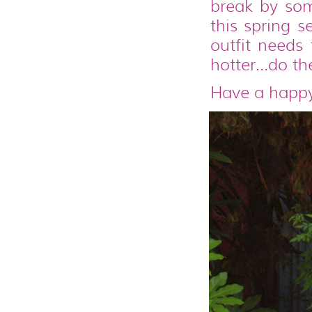
break by so
this spring s
outfit needs
hotter…do the
Have a happy