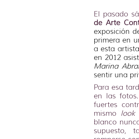
El pasado sá
de
Arte Con
exposición d
primera en u
a esta artis
en 2012 asis
Marina Abra
sentir una pri
Para esa tard
en las fotos
fuertes cont
mismo
look
blanco nunc
supuesto, t