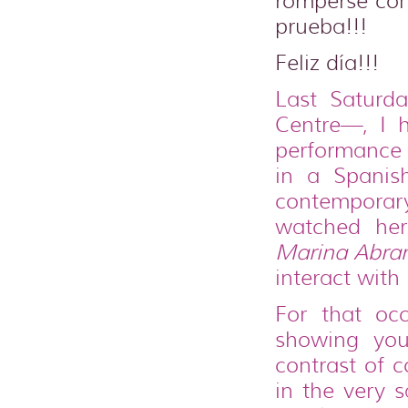
romperse con
prueba!!!
Feliz día!!!
Last Saturd
Centre—, I 
performance 
in a Spanis
contemporar
watched her
Marina Abra
interact with
For that oc
showing you
contrast of c
in the very s