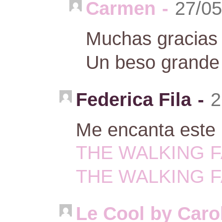
Carmen
-
27/05
Muchas gracias 
Un beso grande
Federica Fila
-
2
Me encanta este 
THE WALKING 
THE WALKING 
Le Cool by Caro