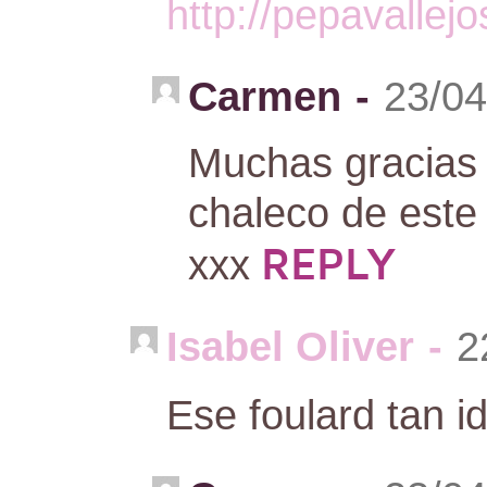
http://pepavallej
Carmen
-
23/04
Muchas gracias 
chaleco de este 
REPLY
xxx
Isabel Oliver
-
2
Ese foulard tan 