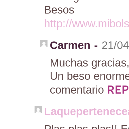
Besos
http://www.mibols
Carmen
-
21/04
Muchas gracias,
Un beso enorme
REP
comentario
Laquepertenec
Plas plas plas!! E