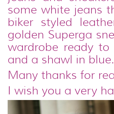
some white jeans th
biker styled leath
golden Superga snea
wardrobe ready to 
and a shawl in blue
Many thanks for re
I wish you a very h