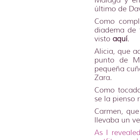
Málaga y en
último de Dav
Como comple
diadema de f
visto
aquí
.
Alicia, que a
punto de Ma
pequeña cuña
Zara.
Como tocado
se la pienso 
Carmen, que 
llevaba un v
As I reveal