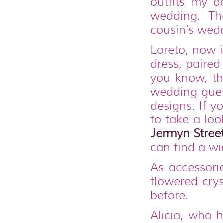
outfits my d
wedding. Th
cousin’s wed
Loreto, now i
dress, paired
you know, th
wedding gues
designs. If y
to take a loo
Jermyn Stree
can find a wi
As accessori
flowered cry
before.
Alicia, who 