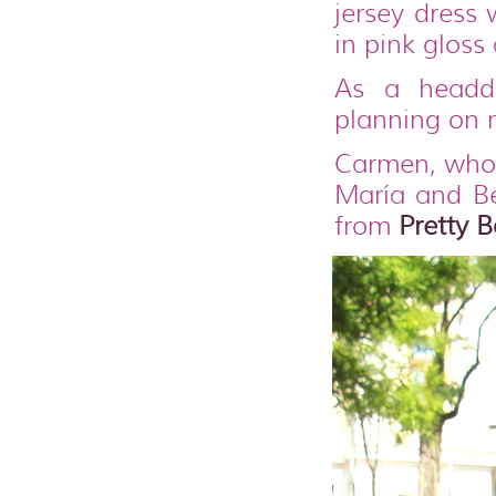
jersey dress 
in pink gloss 
As a headdr
planning on m
Carmen, who c
María and B
from
Pretty B