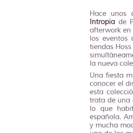
Hace unos d
Intropia
de Pu
afterwork en 
los eventos
tiendas Hoss
simultáneame
la nueva col
Una fiesta m
conocer el d
esta colecci
trata de una
lo que habi
española. Am
y mucha moda