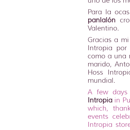
uno de los m
Para la ocas
panlalón
cro
Valentino.
Gracias a m
Intropia por
como a una r
marido, Anton
Hoss Introp
mundial.
A few days 
Intropia
in Pu
which, than
events cele
Intropia sto