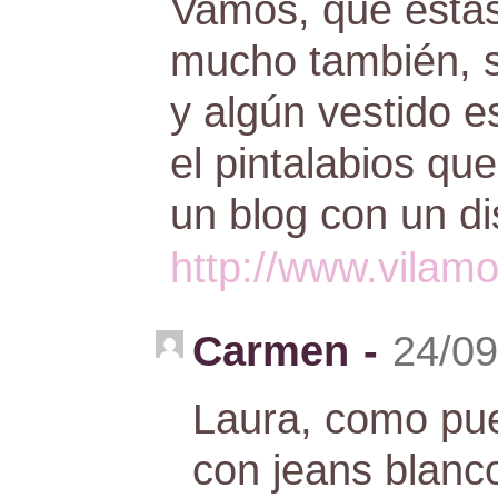
Vamos, que estás
mucho también, su
y algún vestido 
el pintalabios qu
un blog con un di
http://www.vilam
Carmen
-
24/09
Laura, como pue
con jeans blanc