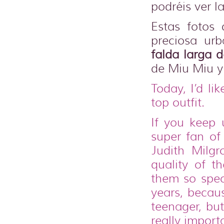
podréis ver l
Estas fotos
preciosa ur
falda larga 
de Miu Miu y
Today, I’d li
top outfit.
If you keep
super fan of
Judith Milgr
quality of th
them so spec
years, becaus
teenager, but
really import