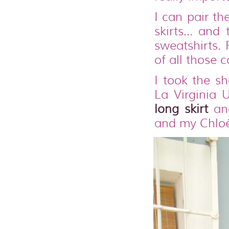
I can pair th
skirts… and t
sweatshirts.
of all those 
I took the s
La Virginia 
long skirt
a
and my Chlo