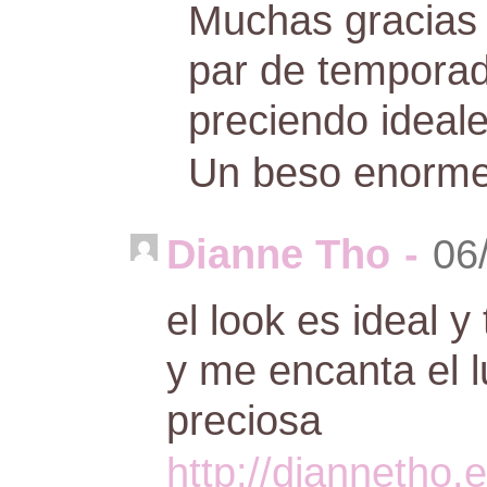
Muchas gracias 
par de temporad
preciendo idea
Un beso enorm
Dianne Tho
-
06
el look es ideal 
y me encanta el l
preciosa
http://diannetho.e