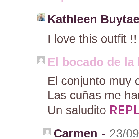
Kathleen Buytae
I love this outfit !!
El bocado de la
El conjunto muy 
Las cuñas me ha
REP
Un saludito
Carmen
-
23/09