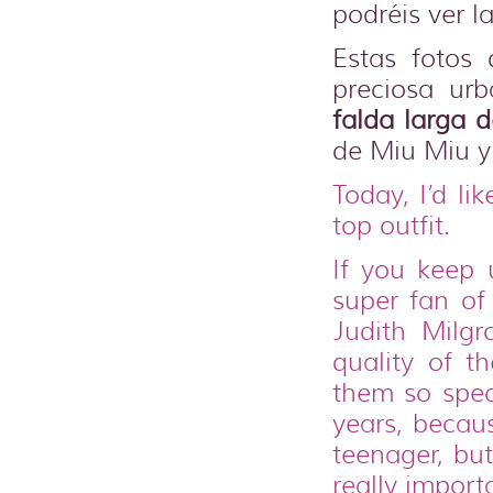
podréis ver l
Estas fotos
preciosa ur
falda larga 
de Miu Miu y
Today, I’d li
top outfit.
If you keep
super fan of
Judith Milgr
quality of th
them so spec
years, becaus
teenager, but
really import