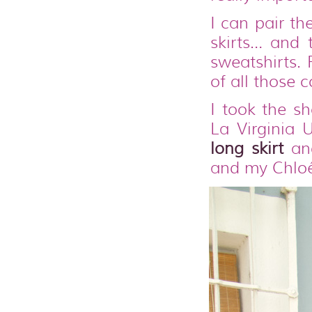
I can pair th
skirts… and t
sweatshirts.
of all those 
I took the s
La Virginia 
long skirt
a
and my Chlo