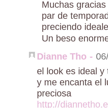
Muchas gracias 
par de temporad
preciendo idea
Un beso enorm
Dianne Tho
-
06
el look es ideal 
y me encanta el l
preciosa
http://diannetho.e