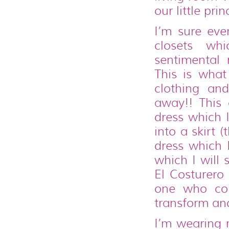
our little pr
I’m sure eve
closets wh
sentimental
This is wha
clothing an
away!! This
dress which I
into a skirt 
dress which 
which I will 
El Costurero
one who con
transform and
I’m wearing 