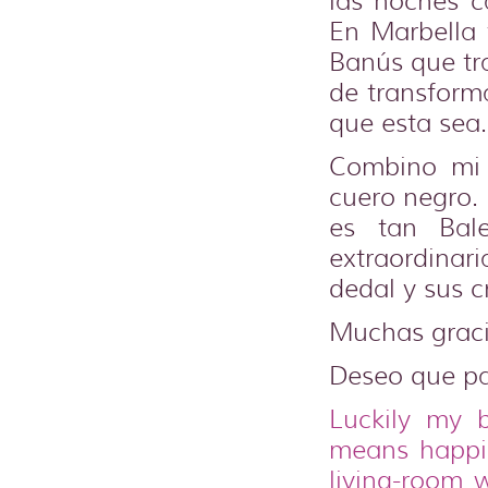
las noches c
En Marbella 
Banús que tra
de transforma
que esta sea.
Combino mi 
cuero negro.
es tan Bal
extraordinari
dedal y sus c
Muchas graci
Deseo que pas
Luckily my bi
means happin
living-room 