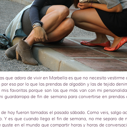
jas que adoro de vivir en Marbella es que no necesito vestirme
Es por eso por lo que las prendas de algodón y las de tejido den
 mis favoritas porque son las que más van con mi personalid
mi guardarropa de fin de semana para convertirse en prendas
st de hoy fueron tomadas el pasado sábado. Como veis, salgo
to. Y es que cuando llega el fin de semana, no me separo de 
guste en el mundo que compartir horas y horas de conversaci