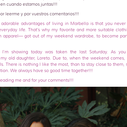
ien cuando estamos juntas!!!
or leerme y por vuestros comentarios!!!
adorable advantages of living in Marbella is that you neve
 everyday life. That’s why my favorite and more suitable clot
m apparel— got out of my weekend wardrobe, to become par
t I’m showing today was taken the last Saturday. As you
my old daughter, Loreto. Due to, when the weekend comes, I
ls. There is nothing I like the most, than to stay close to them,
tion. We always have so good time together!!!
reading me and for your comments!!!