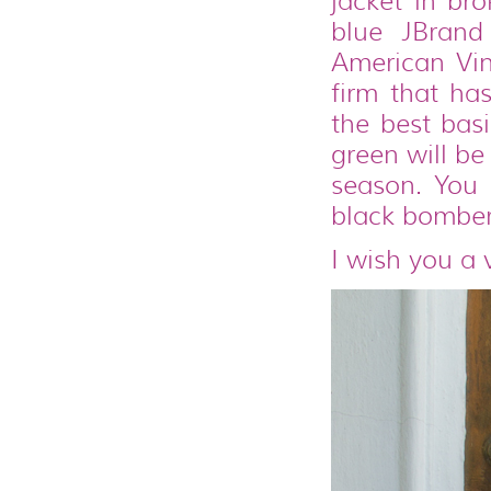
jacket in br
blue JBran
American Vint
firm that has
the best bas
green will be
season. You 
black bomber 
I wish you a