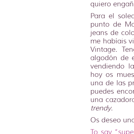
quiero engañ
Para el sol
punto de Ma
jeans de col
me habíais v
Vintage. Te
algodón de 
vendiendo l
hoy os muest
una de las p
puedes encon
una cazadora
trendy
.
Os deseo una
To say “supe