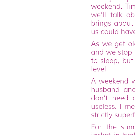
weekend. Tim
we’ll talk a
brings about
us could hav
As we get ol
and we stop w
to sleep, but
level.
A weekend w
husband and
don’t need 
useless. I me
strictly super
For the sun