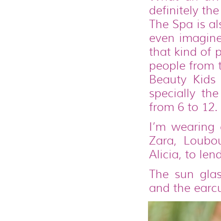
definitely th
The Spa is al
even imagin
that kind of 
people from 
Beauty Kids 
specially th
from 6 to 12.
I’m wearing 
Zara, Loubo
Alicia, to lend
The sun glas
and the earcu