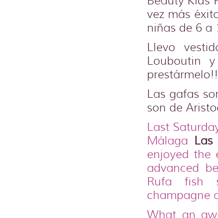
Beauty Kids 
vez más éxito
niñas de 6 a 
Llevo vesti
Louboutin y
prestármelo!!
Las gafas son
son de Aristo
Last Saturda
Málaga
Las
enjoyed the 
advanced be
Rufa fish 
champagne a
What an awe