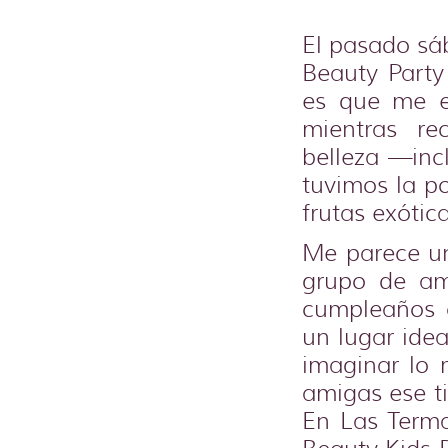
El pasado sá
Beauty Part
es que me en
mientras re
belleza —inc
tuvimos la po
frutas exótic
Me parece un
grupo de am
cumpleaños 
un lugar idea
imaginar lo
amigas ese t
En Las Term