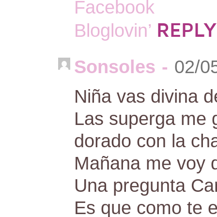
Facebook
REPLY
Bloglovin’
Sonsoles
-
02/0
Niña vas divina d
Las superga me gu
dorado con la ch
Mañana me voy d
Una pregunta Car
Es que como te e