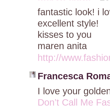
fantastic look! i
excellent style!
kisses to you
maren anita
http://www.fashi
Francesca Roma
I love your golde
Don’t Call Me Fa