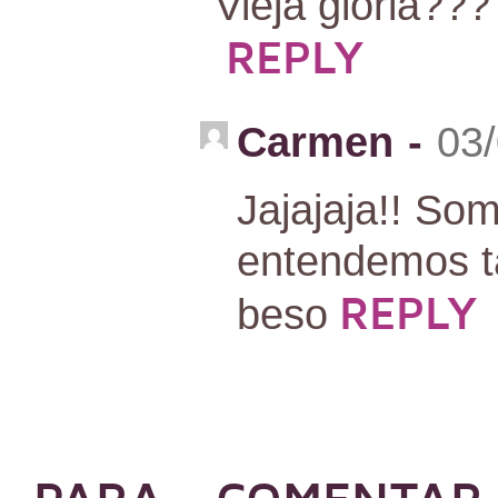
Vieja gloria?
REPLY
Carmen
-
03/
Jajajaja!! So
entendemos ta
REPLY
beso