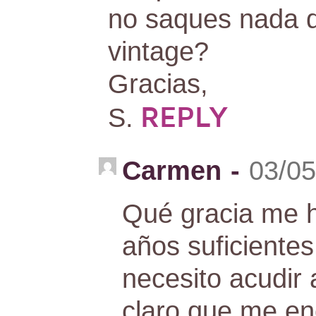
no saques nada d
vintage?
Gracias,
REPLY
S.
Carmen
-
03/05
Qué gracia me h
años suficiente
necesito acudir
claro que me e