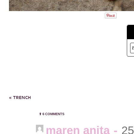
«
TRENCH
⬆︎
6 COMMENTS
maren anita
-
25