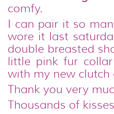
comfy.
I can pair it so ma
wore it last saturda
double breasted sh
little pink fur col
with my new clutch 
Thank you very muc
Thousands of kisses