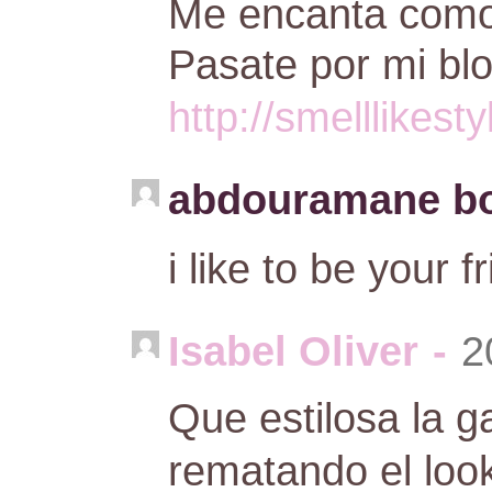
Me encanta como 
Pasate por mi bl
http://smelllikes
abdouramane bo
i like to be your f
Isabel Oliver
-
2
Que estilosa la 
rematando el loo