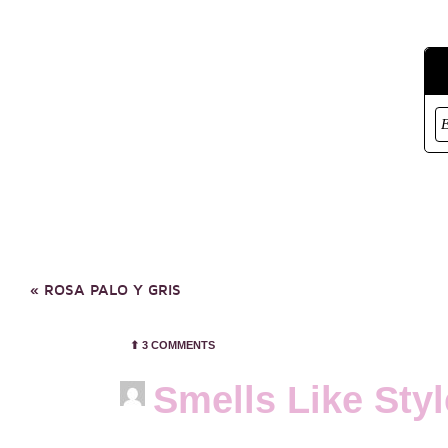
«
ROSA PALO Y GRIS
⬆︎
3 COMMENTS
Smells Like Sty