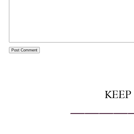
KEEP
————