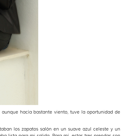
, aunque hacía bastante viento, tuve la oportunidad de
taban los zapatos salón en un suave azul celeste y un
ba lista para mi salida. Para mí, estas tres prendas son