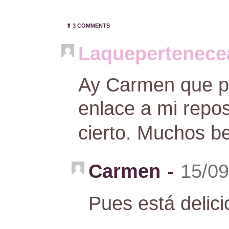
⬆︎
3 COMMENTS
Laquepertenec
Ay Carmen que pi
enlace a mi repost
cierto. Muchos be
Carmen
-
15/09
Pues está delicio