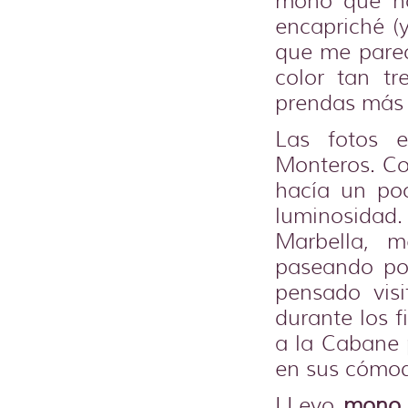
mono que ho
encapriché (
que me parec
color tan tr
prendas más 
Las fotos 
Monteros. Co
hacía un po
luminosidad.
Marbella, 
paseando po
pensado vis
durante los 
a la Cabane 
en sus cómod
LLevo
mono 