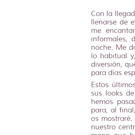
Con la llega
llenarse de 
me encantan
informales, 
noche. Me d
lo habitual 
diversión, q
para días esp
Estos último
sus looks de
hemos pasad
para, al fin
os mostraré.
nuestro cent