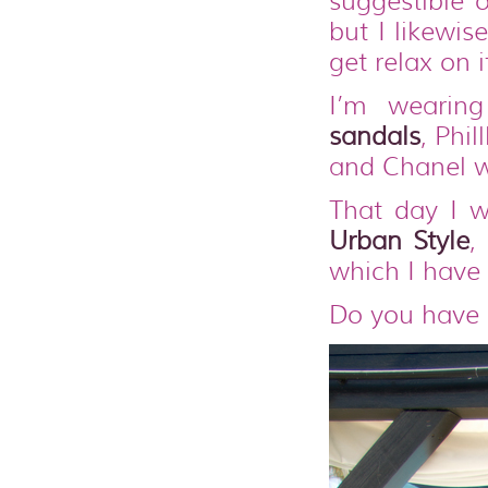
suggestible 
but I likewis
get relax on 
I’m weari
sandals
, Phi
and Chanel w
That day I 
Urban Style
,
which I have 
Do you have a