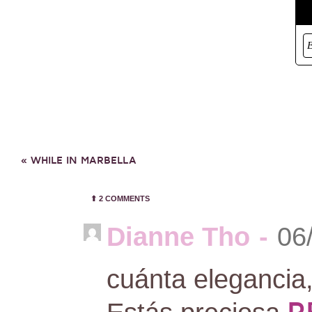
«
WHILE IN MARBELLA
⬆︎
2 COMMENTS
Dianne Tho
-
06
cuánta eleganci
R