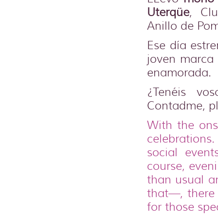
Uterqüe
, Clu
Anillo de Pom
Ese día estr
joven marca 
enamorada.
¿Tenéis vos
Contadme, p
With the onse
celebrations. 
social event
course, eveni
than usual an
that—, there 
for those spe