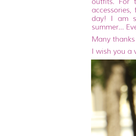
outfits. Fo
accessories,
day! I am s
summer… Even 
Many thanks 
I wish you a