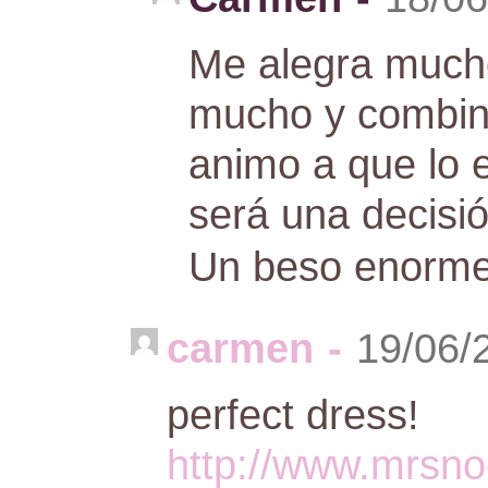
Me alegra mucho
mucho y combina
animo a que lo e
será una decisió
Un beso enorm
carmen
-
19/06/
perfect dress!
http://www.mrsno