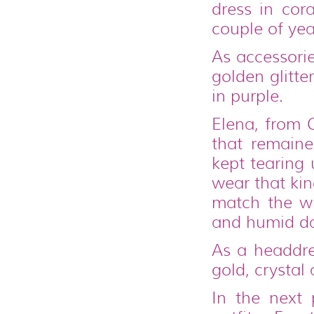
dress in cor
couple of year
As accessorie
golden glitte
in purple.
Elena, from 
that remaine
kept tearing 
wear that kind
match the wh
and humid da
As a headdre
gold, crystal
In the next 