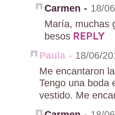
Carmen
-
18/06
María, muchas g
REPLY
besos
Paula
-
18/06/20
Me encantaron las
Tengo una boda e
vestido. Me enc
Carmen
-
18/06