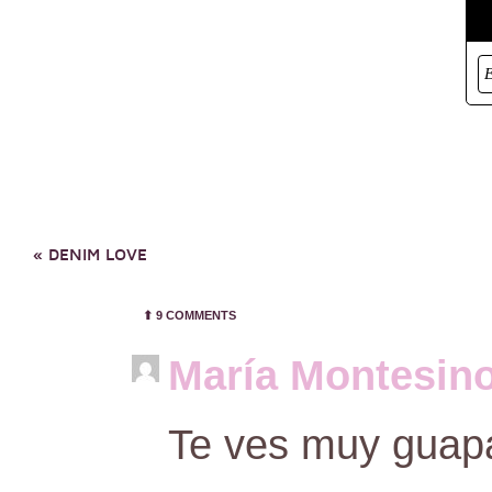
«
DENIM LOVE
⬆︎
9 COMMENTS
María Montesin
Te ves muy guap