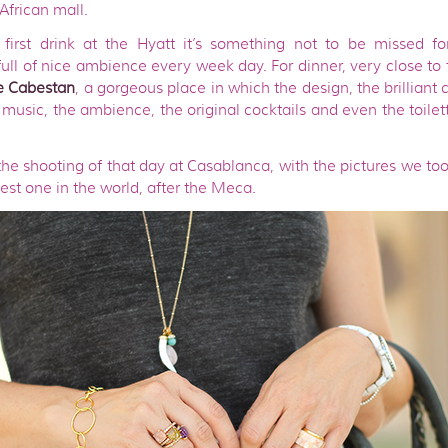
African mall.
 first drink at the Hyatt it’s something not to be missed fo
 full of nice ambience every week day. For dinner, very close to 
e Cabestan
, a gorgeous place in which the design, the brilliant 
e music, the ambience, the original cocktails and even the toilet
he shooting of that day at Casablanca, with the pictures we too
st one in the world, after the Meca.