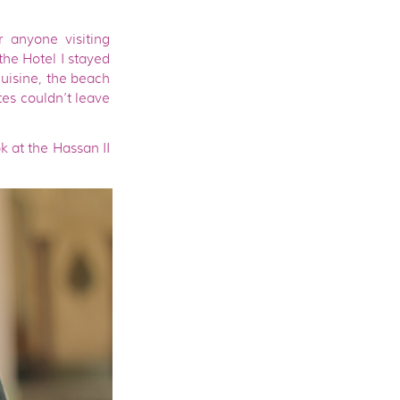
r anyone visiting
the Hotel I stayed
cuisine, the beach
tes couldn’t leave
k at the Hassan II