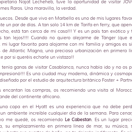
pietaria Najat Lecheheb, tuve la oportunidad de visitar JO
mes Raros. Una maravilla, la verdad.
ecos. Desde que vivo en Marbella es uno de mis lugares favor
nte un par de días. A tan solo 14 km de Tarifa en ferry, que ape
echo, está tan cerca de mi casa!!! Y es un país tan exótico y 
s tan lejos!!!! Cuando no quiero alejarme de Tánger (que 
), mi lugar favorito para alojarme con mi familia y amigos es 
 de Atlantic Magna, una preciosa urbanización en primera l
e por si queréis echarle un vistazo!!
tenía ganas de visitar Casablanca, nunca había ido y no os p
presionó!!! Es una ciudad muy moderna, dinámica y cosmopol
 diseñado por el estudio de arquitectura británico Foster + Partn
 encantan las compras, os recomiendo una visita al Morocco
ande del continente africano.
 una copa en el Hyatt es una experiencia que no debe perde
un ambiente increíble cualquier día de la semana. Para cenar
 yo me quedé, os recomiendo
Le Cabestan
. Es un lugar prec
na, su emplazamiento en primera línea de mar, su música, 