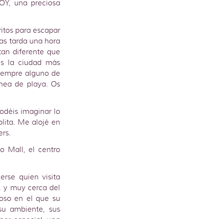
VOY, una preciosa
itos para escapar
nas tarda una hora
tan diferente que
es la ciudad más
siempre alguno de
ínea de playa. Os
odéis imaginar lo
ita. Me alojé en
ers.
 Mall, el centro
rse quien visita
, y muy cerca del
ioso en el que su
su ambiente, sus