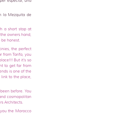
úper especial, una
n la Mezquita de
h a short stop at
m the owners hand,
 be honest.
inies, the perfect
r from Tarifa, you
lace!!! But it’s so
nt to get far from
iends is one of the
link to the place,
 been before. You
 and cosmopolitan
rs Architects.
t you the Morocco