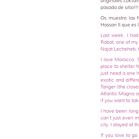
originales coktai
pasada de sitio!!!
Os muestro las 
Hassan II que es
Last week, I had
Rabat, one of my 
Najat Lecheheb, t
I love Morocco. S
place to shelter 
just need a one ho
exotic and differ
Tanger (the closes
Atlantic Magna a
if you want to tak
I have been long
can’t just even i
city. I stayed at 
If you love to g