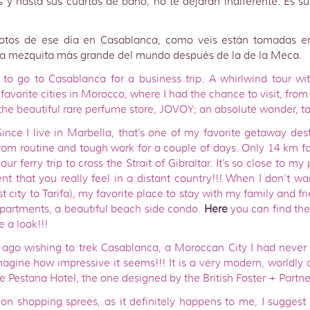
ls y hasta sus cuartos de baño, no te dejarán indiferente. Es s
fotos de ese día en Casablanca, como veis están tomadas e
 la mezquita más grande del mundo después de la de la Meca.
 to go to Casablanca for a business trip. A whirlwind tour wit
favorite cities in Morocco, where I had the chance to visit, fro
he beautiful rare perfume store, JOVOY; an absolute wonder, to
ince I live in Marbella, that’s one of my favorite getaway dest
from routine and tough work for a couple of days. Only 14 km fa
ur ferry trip to cross the Strait of Gibraltar. It’s so close to my p
ent that you really feel in a distant country!!! When I don’t wa
t city to Tarifa), my favorite place to stay with my family and fr
partments, a beautiful beach side condo.
Here
you can find the 
e a look!!!
 ago wishing to trek Casablanca, a Moroccan City I had never
magine how impressive it seems!!! It is a very modern, worldly
the Pestana Hotel, the one designed by the British Foster + Partne
o on shopping sprees, as it definitely happens to me, I sugges