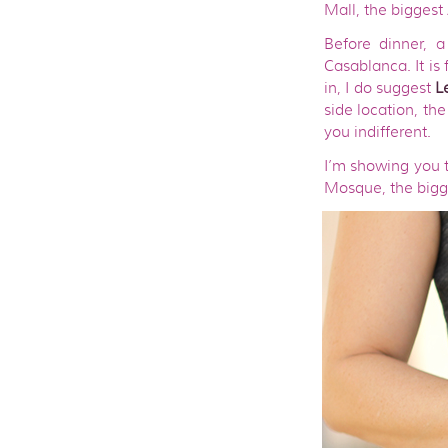
Mall, the biggest 
Before dinner, a
Casablanca. It is
in, I do suggest
L
side location, th
you indifferent.
I’m showing you t
Mosque, the bigge