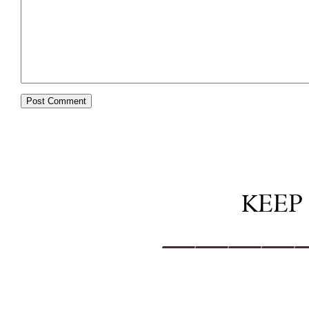
KEEP
————