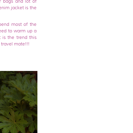
r bags and lot of
enim jacket is the
spend most of the
need to warm up a
is the trend this
 travel mate!!!