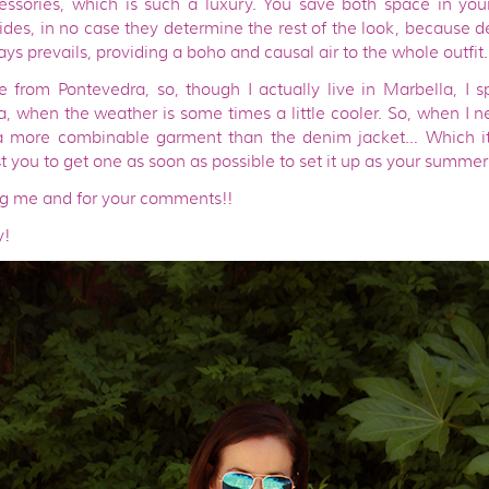
essories, which is such a luxury. You save both space in you
ides, in no case they determine the rest of the look, because d
ys prevails, providing a boho and causal air to the whole outfit.
 from Pontevedra, so, though I actually live in Marbella, I 
a, when the weather is some times a little cooler. So, when I 
d a more combinable garment than the denim jacket… Which it 
st you to get one as soon as possible to set it up as your summer
ng me and for your comments!!
y!