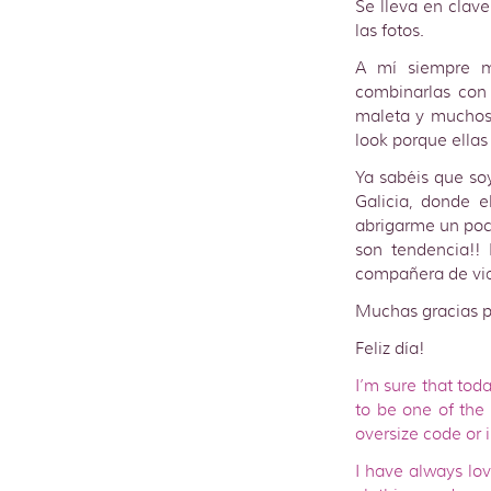
Se lleva en clav
las fotos.
A mí siempre m
combinarlas con 
maleta y muchos 
look porque ellas
Ya sabéis que so
Galicia, donde e
abrigarme un poc
son tendencia!!
compañera de via
Muchas gracias p
Feliz día!
I’m sure that to
to be one of the
oversize code or i
I have always lov