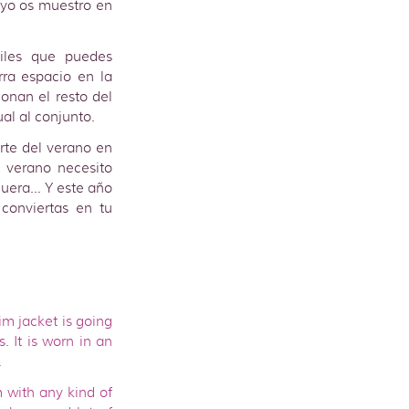
 yo os muestro en
iles que puedes
rra espacio en la
nan el resto del
al al conjunto.
rte del verano en
 verano necesito
uera… Y este año
conviertas en tu
m jacket is going
 It is worn in an
.
 with any kind of