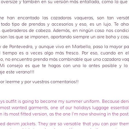
e oversize y también en su versión más entallada, como la que
e han encantado las cazadoras vaqueras, son tan versát
todo tipo de prendas y accesorios y eso, es un lujo. Te aho
quebraderos de cabeza. Además, en ningún caso nos condicio
 son las que se imponen, aportando siempre un aire boho y casu
y de Pontevedra, y aunque vivo en Marbella, paso la mayor pa
l tiempo es a veces algo más fresco. Por eso, cuando en el
o, no encuentro prenda más combinable que una cazadora vaq
 Mi consejo es que te hagas con una lo antes posible y la 
je este verano!!!
or leerme y por vuestros comentarios!!
days outfit is going to become my summer uniform. Because deni
 most wanted garments, one of our holidays luggage essentials.
n its most fitted version, as the one I’m now showing in the post
ed denim jackets. They are so versatile that you can pair them