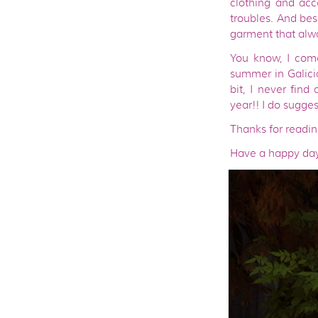
clothing and acc
troubles. And bes
garment that alwa
You know, I come
summer in Galici
bit, I never fin
year!! I do sugge
Thanks for readi
Have a happy da