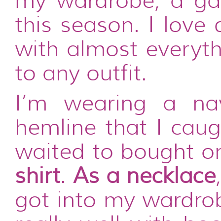
my wardrobe, a ga
this season. I love
with almost everyth
to any outfit.
I’m wearing a n
hemline that I caug
waited to bought o
shirt
.
As a necklace
got into my wardrobe