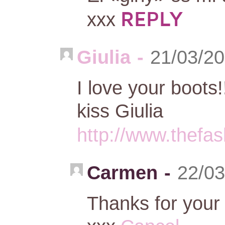
REPLY
xxx
Giulia
-
21/03/20
I love your boots!
kiss Giulia
http://www.thef
Carmen
-
22/03
Thanks for your