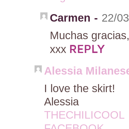
Carmen
-
22/03
Muchas gracias
REPLY
xxx
Alessia Milane
I love the skirt!
Alessia
THECHILICOOL
FACEBOOK